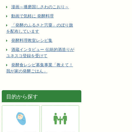
漫画～播磨国しさわのこおり～
動画で気軽に 発酵料理
「発酵のふるさと宍粟」のぼり旗
を配布しています
発酵料理教室レシピ集
酒蔵インタビュー 伝統的酒造りが
ユネスコ登録を受けて
発酵食レシピ募集事業「教えて！
我が家の発酵ごはん」
目的から探す