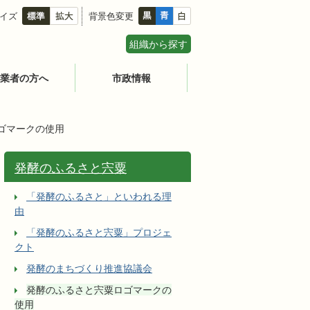
イズ
背景色変更
組織から探す
業者の方へ
市政情報
ゴマークの使用
発酵のふるさと宍粟
「発酵のふるさと」といわれる理
由
「発酵のふるさと宍粟」プロジェ
クト
発酵のまちづくり推進協議会
発酵のふるさと宍粟ロゴマークの
使用