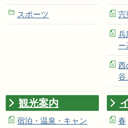
スポーツ
宍
兵
ー
西
谷
観光案内
宿泊・温泉・キャン
春