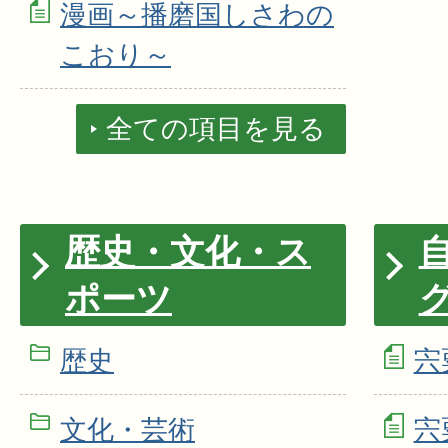
漫画～播磨国しさわの
こおり～
全ての項目を見る
歴史・文化・ス
ポーツ
歴史
宍
文化・芸術
宍