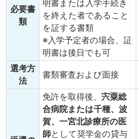
明書または入学手続き
必要書
を終えた者であること
類
を証する書類
※入学予定者の場合、証
明書は後日でも可
選考方
書類審査および面接
法
免許を取得後、
宍粟総
合病院または千種、波
賀、一宮北診療所の医
師
として奨学金の貸与