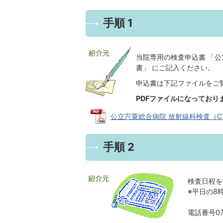
手順 1
当院専用の検査申込書 「公
書」 にご記入ください。
申込書は下記ファイルをご
PDFファイルになってお
公立宍粟総合病院 放射線科検査（CT・M
手順 2
検査日程を
※平日の8
電話番号079