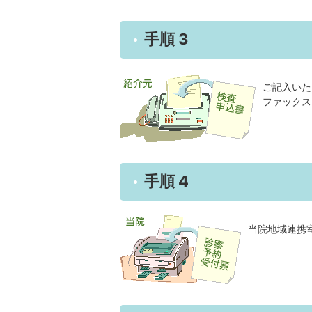
手順 3
ご記入いた
ファックス:0
手順 4
当院地域連携