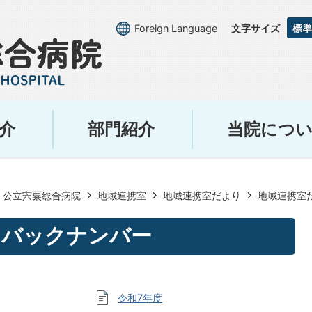
Foreign Language
文字サイズ
介
部門紹介
当院につ
公立宍粟総合病院
地域連携室
地域連携室だより
地域連携室
りバックナンバー
令和7年度