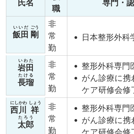
氏名
専門・
職
非
いいだ
ごう
飯田
剛
常
日本整形外科
勤
いわた
非
整形外科専門
岩田
常
たける
がん診療に携
長瑠
勤
ケア研修会修
にしかわ
しょう
非
整形外科専門
西川
祥
常
たろう
がん診療に携
太郎
勤
ケア研修会修