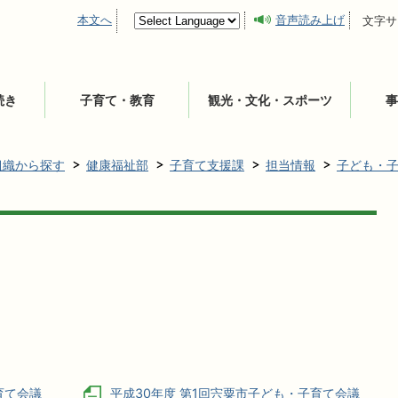
本文へ
音声読み上げ
文字サ
続き
子育て・教育
観光・文化・スポーツ
事
組織から探す
健康福祉部
子育て支援課
担当情報
子ども・
育て会議
平成30年度 第1回宍粟市子ども・子育て会議