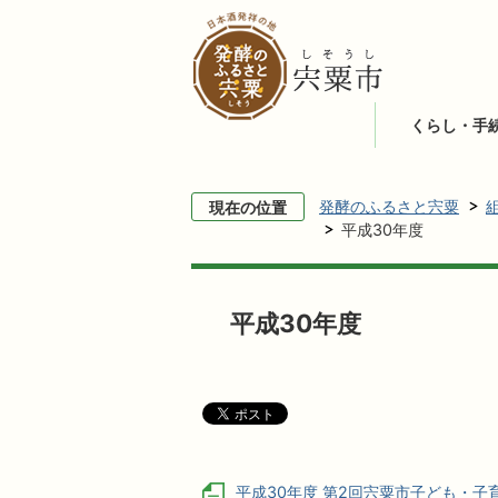
くらし・手
発酵のふるさと宍粟
現在の位置
平成30年度
平成30年度
平成30年度 第2回宍粟市子ども・子