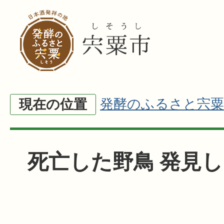
発酵のふるさと宍粟
現在の位置
死亡した野鳥 発見