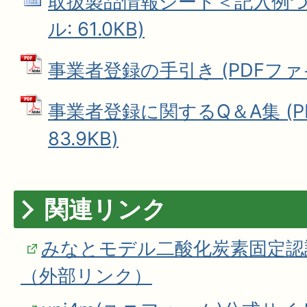
取扱製品情報シート＜記入例つき＞
ル: 61.0KB)
事業者登録の手引き (PDFファイル:
事業者登録に関するQ＆A集 (P
83.9KB)
関連リンク
みなとモデル二酸化炭素固定認
（外部リンク）