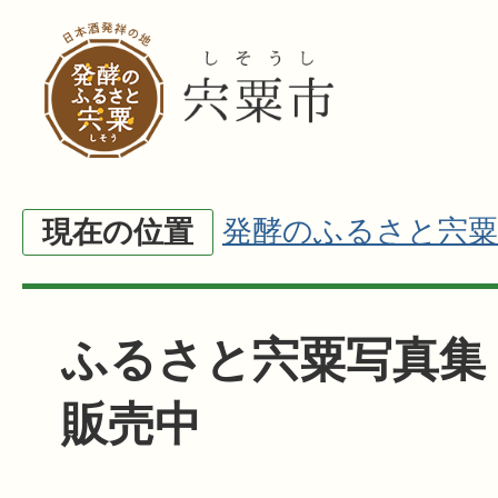
発酵のふるさと宍粟
現在の位置
ふるさと宍粟写真集
販売中