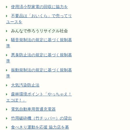
使用済小型家電の回収に協力を
不要品は「おいくら」で売ってリ
ユースを
みんなで作ろうリサイクル社会
騒音規制法の規定に基づく規制基
準
悪臭防止法の規定に基づく規制基
準
振動規制法の規定に基づく規制基
準
大気汚染防止法
森林環境ポイント「やっちゃえ！
エコぽ！」
電気自動車用普通充電器
竹用破砕機（竹チッパー）の貸出
食べきり運動を応援 協力店を募