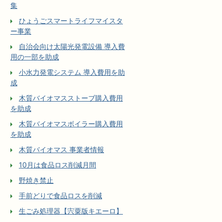
集
ひょうごスマートライフマイスタ
ー事業
自治会向け太陽光発電設備 導入費
用の一部を助成
小水力発電システム 導入費用を助
成
木質バイオマスストーブ購入費用
を助成
木質バイオマスボイラー購入費用
を助成
木質バイオマス 事業者情報
10月は食品ロス削減月間
野焼き禁止
手前どりで食品ロスを削減
生ごみ処理器【宍粟版キエーロ】