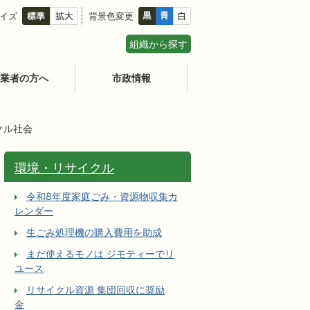
イズ
背景色変更
組織から探す
業者の方へ
市政情報
クル社会
環境・リサイクル
令和8年度家庭ごみ・資源物収集カ
レンダー
生ごみ処理機の購入費用を助成
まだ使えるモノは ジモティーでリ
ユース
リサイクル資源 集団回収に奨励
金