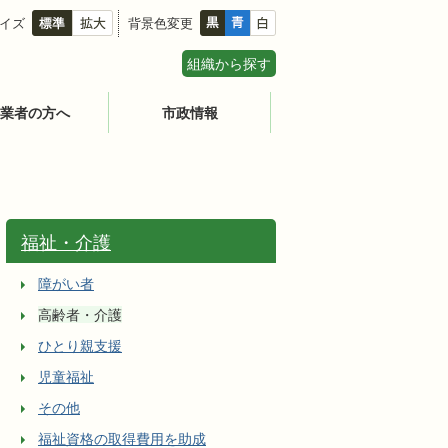
イズ
背景色変更
組織から探す
業者の方へ
市政情報
福祉・介護
障がい者
高齢者・介護
ひとり親支援
児童福祉
その他
福祉資格の取得費用を助成