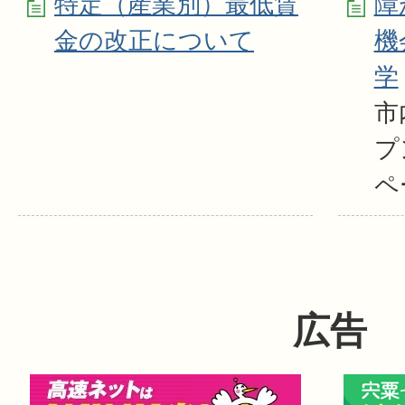
特定（産業別）最低賃
障
金の改正について
機
学
市
プ
ペ
広告