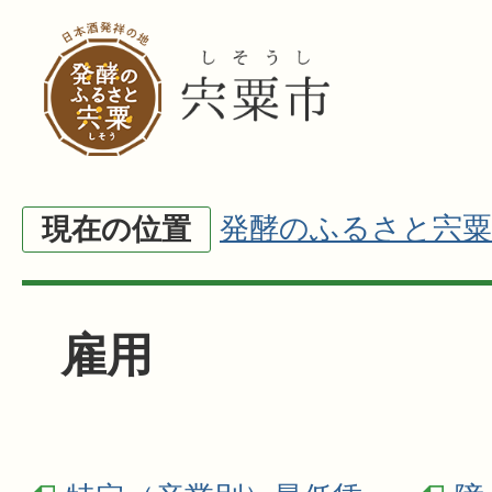
発酵のふるさと宍粟
現在の位置
雇用