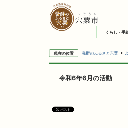
くらし・手
発酵のふるさと宍粟
現在の位置
令和6年6月の活動