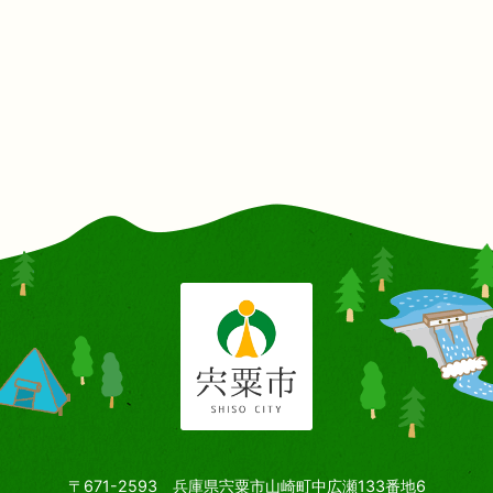
〒671-2593 兵庫県宍粟市山崎町中広瀬133番地6