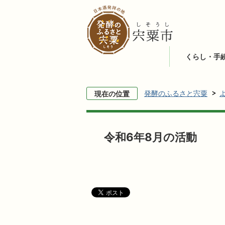
くらし・手
発酵のふるさと宍粟
現在の位置
令和6年8月の活動