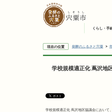
くらし・手
発酵のふるさと宍粟
現在の位置
学校規模適正化 蔦沢地
学校規模適正化 蔦沢地区協議会において