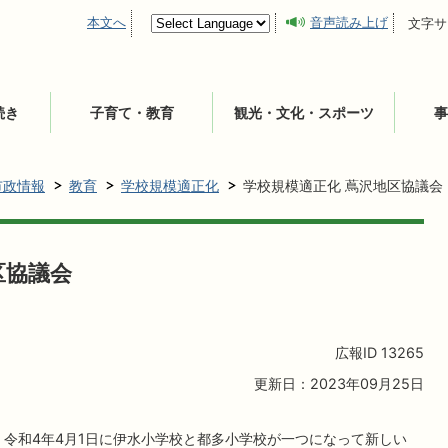
本文へ
音声読み上げ
文字サ
続き
子育て・教育
観光・文化・スポーツ
事
市政情報
教育
学校規模適正化
学校規模適正化 蔦沢地区協議会
区協議会
広報ID
13265
更新日：2023年09月25日
、令和4年4月1日に伊水小学校と都多小学校が一つになって新しい