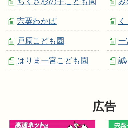
ちくさ杉の子こども園
み
宍粟わかば
く
戸原こども園
一
はりま一宮こども園
誠
広告