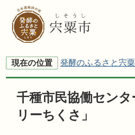
発酵のふるさと宍粟
現在の位置
千種市民協働センタ
リーちくさ」