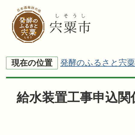
発酵のふるさと宍粟
現在の位置
給水装置工事申込関