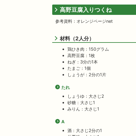
高野豆腐入りつくね
参考資料：オレンジページnet
材料（2人分）
鶏ひき肉：150グラム
高野豆腐：1枚
ねぎ：3分の1本
たまご：1個
しょうが：2分の1片
たれ
しょうゆ：大さじ2
砂糖：大さじ1
みりん：大さじ1
A
酒：大さじ2分の1