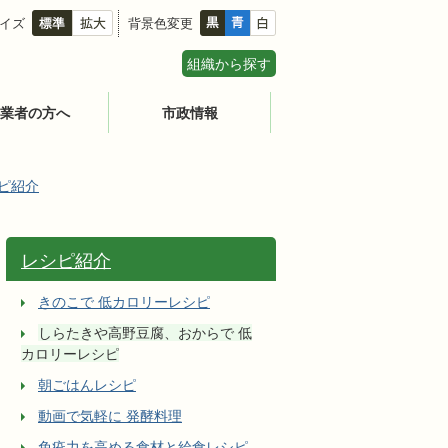
イズ
背景色変更
組織から探す
業者の方へ
市政情報
ピ紹介
レシピ紹介
きのこで 低カロリーレシピ
しらたきや高野豆腐、おからで 低
カロリーレシピ
朝ごはんレシピ
動画で気軽に 発酵料理
免疫力を高める食材と給食レシピ