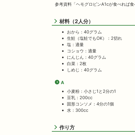
参考資料「ヘモグロビンA1cが食べれば
材料（2人分）
おから：40グラム
生鮭（塩鮭でもOK）：2切れ
塩：適量
コショウ：適量
にんじん：40グラム
白菜：2枚
しめじ：40グラム
A
小麦粉：小さじ1と2分の1
豆乳：200cc
固形コンソメ：4分の1個
水：300cc
作り方