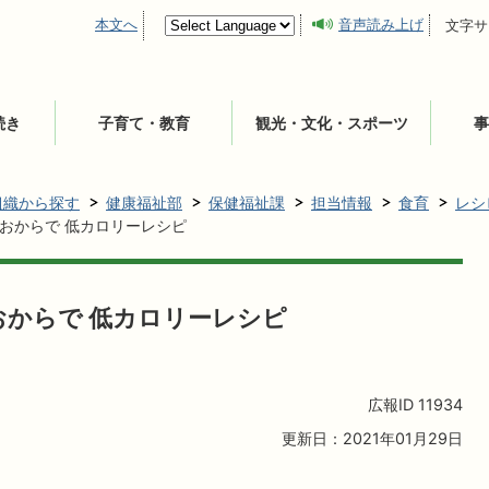
本文へ
音声読み上げ
文字サ
続き
子育て・教育
観光・文化・スポーツ
事
組織から探す
健康福祉部
保健福祉課
担当情報
食育
レシ
おからで 低カロリーレシピ
おからで 低カロリーレシピ
広報ID
11934
更新日：2021年01月29日