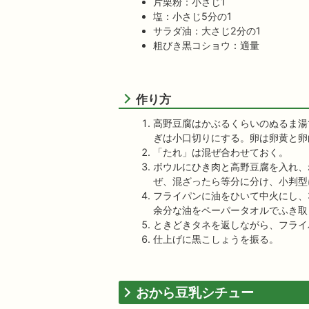
片栗粉：小さじ1
塩：小さじ5分の1
サラダ油：大さじ2分の1
粗びき黒コショウ：適量
作り方
高野豆腐はかぶるくらいのぬるま湯
ぎは小口切りにする。卵は卵黄と卵
「たれ」は混ぜ合わせておく。
ボウルにひき肉と高野豆腐を入れ、
ぜ、混ざったら等分に分け、小判型
フライパンに油をひいて中火にし、
余分な油をペーパータオルでふき取
ときどきタネを返しながら、フライ
仕上げに黒こしょうを振る。
おから豆乳シチュー