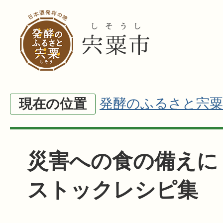
発酵のふるさと宍粟
現在の位置
災害への食の備えに
ストックレシピ集