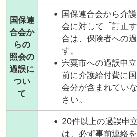
国保連合会から介護
国保連
会に対して「訂正
合会か
合は、保険者への過
らの
す。
照会の
宍粟市への過誤申
過誤に
前に介護給付費に国
つい
会分が含まれてい
て
さい。
20件以上の過誤申
は、必ず事前連絡