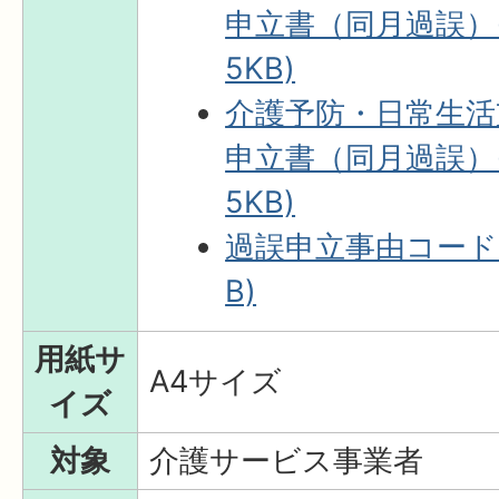
申立書（同月過誤）(E
5KB)
介護予防・日常生活
申立書（同月過誤）(E
5KB)
過誤申立事由コード一覧
B)
用紙サ
A4サイズ
イズ
対象
介護サービス事業者