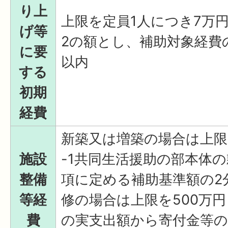
り上
上限を定員1人につき7万
げ等
2の額とし、補助対象経費
に要
以内
する
初期
経費
新築又は増築の場合は上限
施設
-1共同生活援助の部本体の
整備
項に定める補助基準額の2
等経
修の場合は上限を500万
費
の実支出額から寄付金等