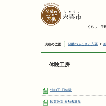
くらし・手
発酵のふるさと宍粟
現在の位置
体験工房
竹細工1日体験
陶芸教室 参加者募集