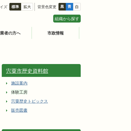
イズ
背景色変更
組織から探す
業者の方へ
市政情報
宍粟市歴史資料館
施設案内
体験工房
宍粟歴史トピックス
販売図書