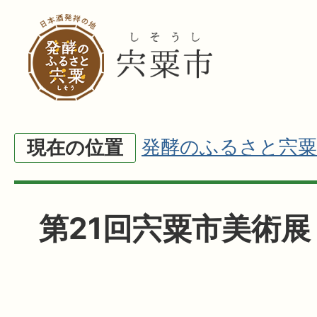
発酵のふるさと宍粟
現在の位置
第21回宍粟市美術展