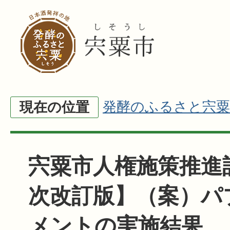
発酵のふるさと宍粟
現在の位置
宍粟市人権施策推進
次改訂版】（案）パ
メントの実施結果