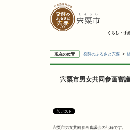
くらし・手
発酵のふるさと宍粟
現在の位置
宍粟市男女共同参画審
宍粟市男女共同参画審議会の記録です。