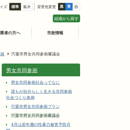
イズ
背景色変更
組織から探す
業者の方へ
市政情報
参画
宍粟市男女共同参画審議会
男女共同参画
男女共同参画社会ってなに
誰もが自分らしく生きる共同参画
社会づくり条例
宍粟市男女共同参画プラン
宍粟市男女共同参画審議会
4月は若年層の性暴力被害予防月