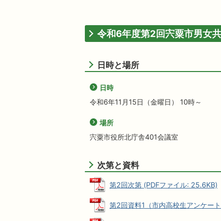
令和6年度第2回宍粟市男女
日時と場所
日時
令和6年11月15日（金曜日） 10時～
場所
宍粟市役所北庁舎401会議室
次第と資料
第2回次第 (PDFファイル: 25.6KB)
第2回資料1（市内高校生アンケートの結果