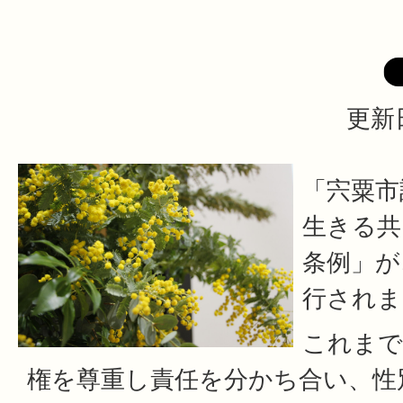
更新日
「宍粟市
生きる共
条例」が
行されま
これまで
権を尊重し責任を分かち合い、性