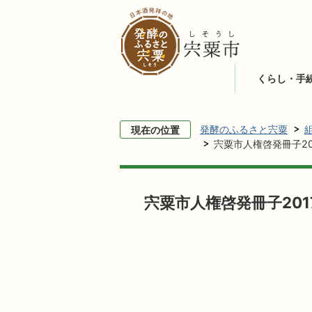
くらし・手
発酵のふるさと宍粟
現在の位置
宍粟市人権啓発冊子20
宍粟市人権啓発冊子201