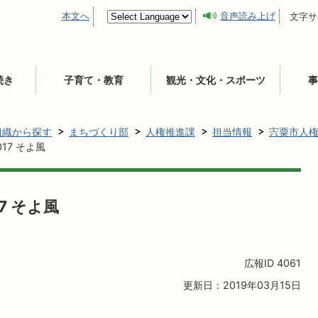
本文へ
音声読み上げ
文字サ
続き
子育て・教育
観光・文化・スポーツ
事
組織から探す
まちづくり部
人権推進課
担当情報
宍粟市人
17 そよ風
7 そよ風
広報ID
4061
更新日：2019年03月15日