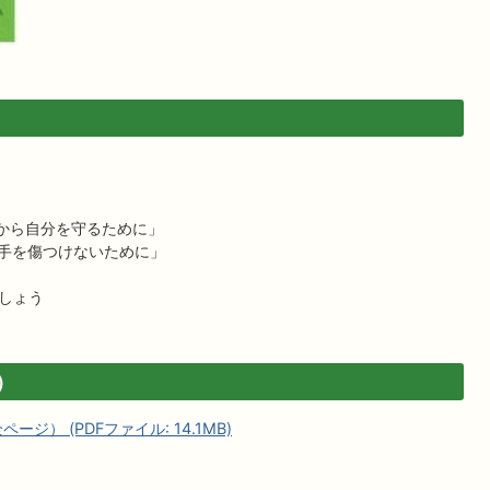
害から自分を守るために」
相手を傷つけないために」
しょう
）
ジ） (PDFファイル: 14.1MB)