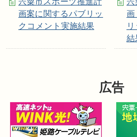
宍粟市スポーツ推進計
宍
画案に関するパブリッ
画
クコメント実施結果
リ
結
広告