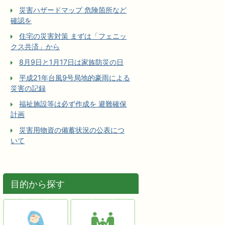
災害ハザードマップ 危険箇所など
確認を
住宅の災害対策 まずは「フェニッ
クス共済」から
8月9日と1月17日は家族防災の日
平成21年台風9号局地的豪雨による
災害の記録
福祉施設等は必ず作成を 避難確保
計画
災害用物資の備蓄状況の公表につ
いて
目的から探す