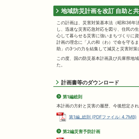
地域防災計画を改訂 自助と
この計画は、災害対策基本法（昭和36年法
し、迅速な災害応急対応を図り、住民の生
心して暮らせる災害に強いまちづくりに資
計画の理念に「人の和（わ）で命を守るま
助」の3つの力を結集して減災と災害対策
この度、国の防災基本計画及び兵庫県地域
た。
計画書等のダウンロード
第1編総則
本計画の方針と災害の履歴、今後想定され
第1編_総則 (PDFファイル: 4.7MB)
第2編災害予防計画