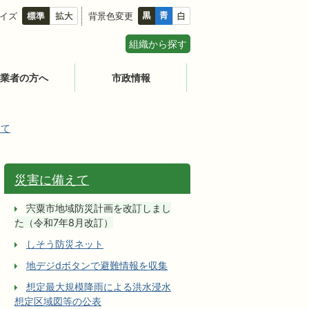
イズ
背景色変更
組織から探す
業者の方へ
市政情報
えて
災害に備えて
宍粟市地域防災計画を改訂しまし
た（令和7年8月改訂）
しそう防災ネット
地デジdボタンで避難情報を収集
想定最大規模降雨による洪水浸水
想定区域図等の公表