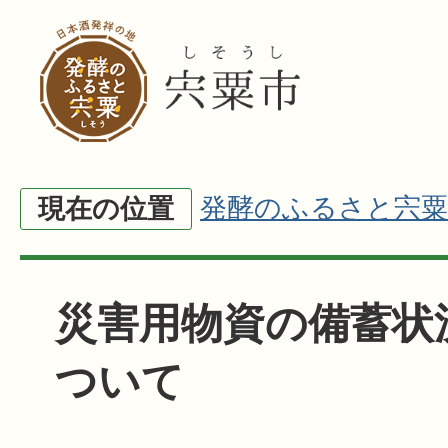
発酵のふるさと宍粟
現在の位置
災害用物資の備蓄状
ついて