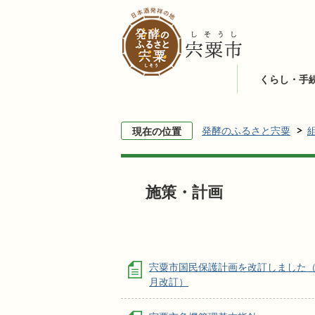
くらし・手
発酵のふるさと宍粟
現在の位置
施策・計画
宍粟市国民保護計画を改訂しました（
月改訂）