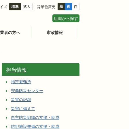
イズ
背景色変更
組織から探す
業者の方へ
市政情報
画
担当情報
指定避難所
宍粟防災センター
災害の記録
災害に備えて
自主防災組織の支援・助成
防犯施設整備の支援・助成