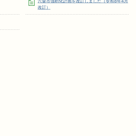
宍粟市強靭化計画を改訂しました（令和8年4月
改訂）