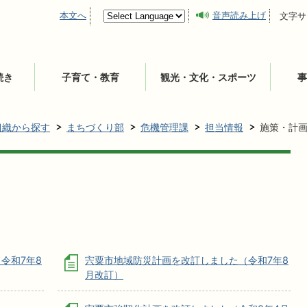
本文へ
音声読み上げ
文字サ
続き
子育て・教育
観光・文化・スポーツ
事
組織から探す
まちづくり部
危機管理課
担当情報
施策・計
令和7年8
宍粟市地域防災計画を改訂しました（令和7年8
月改訂）