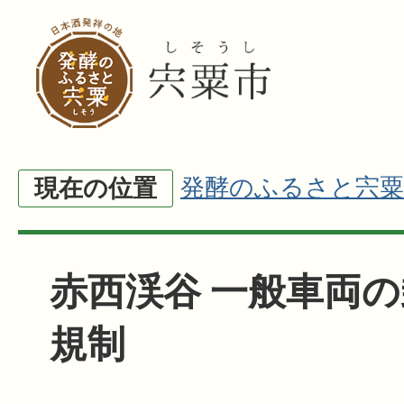
発酵のふるさと宍粟
現在の位置
赤西渓谷 一般車両
規制