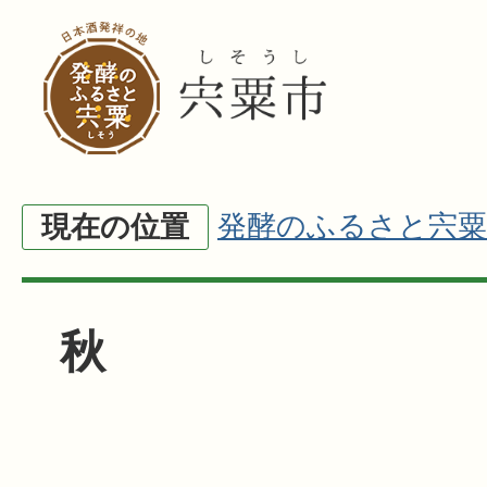
発酵のふるさと宍粟
現在の位置
秋