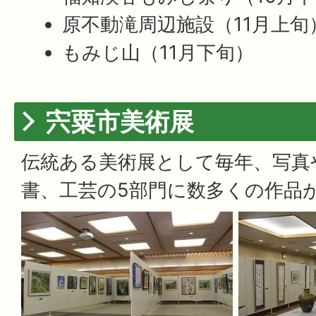
原不動滝周辺施設（11月上旬
もみじ山（11月下旬）
宍粟市美術展
伝統ある美術展として毎年、写真
書、工芸の5部門に数多くの作品