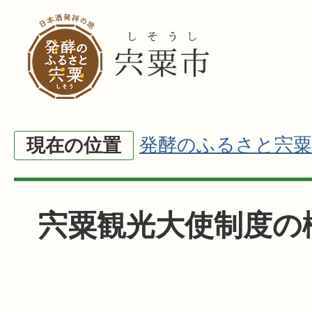
発酵のふるさと宍粟
現在の位置
宍粟観光大使制度の