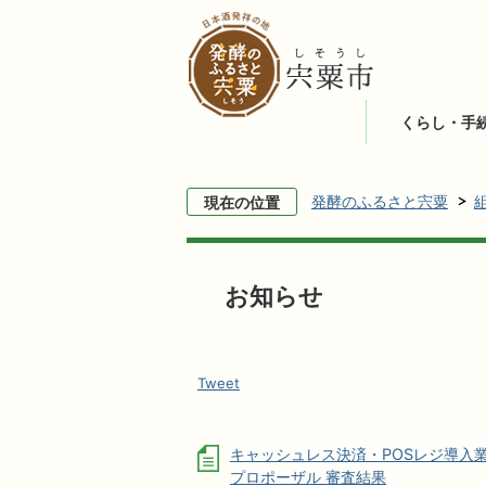
くらし・手
発酵のふるさと宍粟
現在の位置
お知らせ
Tweet
キャッシュレス決済・POSレジ導入
プロポーザル 審査結果