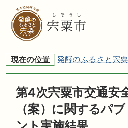
発酵のふるさと宍粟
現在の位置
第4次宍粟市交通安
（案）に関するパブ
ント実施結果