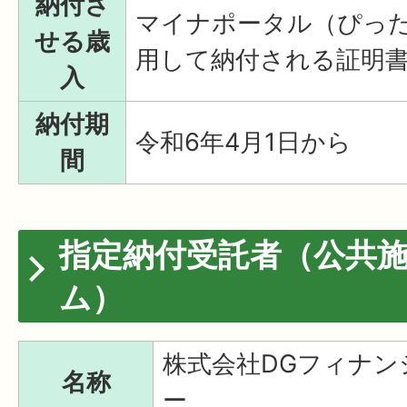
納付さ
マイナポータル（ぴっ
せる歳
用して納付される証明
入
納付期
令和6年4月1日から
間
指定納付受託者（公共
ム）
株式会社DGフィナン
名称
ー