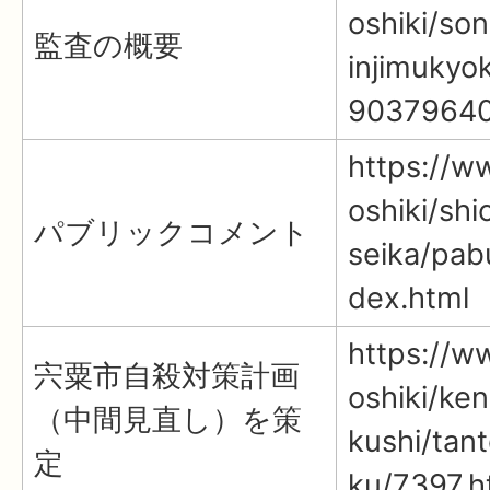
oshiki/so
監査の概要
injimukyo
90379640
https://ww
oshiki/shi
パブリックコメント
seika/pab
dex.html
https://ww
宍粟市自殺対策計画
oshiki/ke
（中間見直し）を策
kushi/tan
定
ku/7397.h