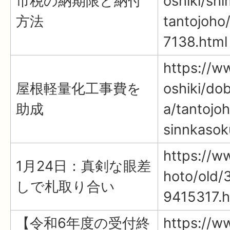
市税の納期限と納付
oshiki/sh
方法
tantojoho
7138.html
https://ww
屋根軽量化工事費を
oshiki/do
助成
a/tantojo
sinnkasok
https://ww
1月24日：真剣な眼差
hoto/old/
しで札取り合い
9415317.h
【令和6年度の受付終
https://www