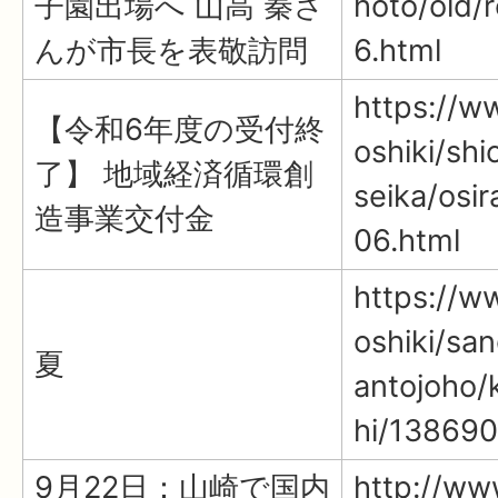
子園出場へ 山高 秦さ
hoto/old/
んが市長を表敬訪問
6.html
https://ww
【令和6年度の受付終
oshiki/shi
了】 地域経済循環創
seika/osi
造事業交付金
06.html
https://ww
oshiki/sa
夏
antojoho/
hi/138690
9月22日：山崎で国内
http://www