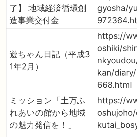
了】 地域経済循環創
gyosha/yu
造事業交付金
972364.h
https://ww
oshiki/shi
遊ちゃん日記（平成3
nkyoudou/
1年2月）
kan/diary
668.html
ミッション「土万ふ
https://ww
れあいの館から地域
oshujoho/
の魅力発信を！」
kutai_bos