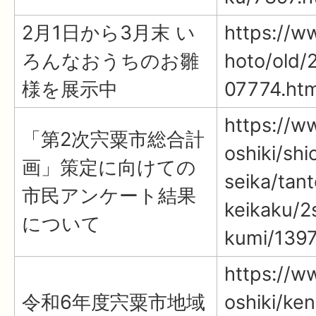
2月1日から3月末 い
https://ww
ろんなおうちのお雛
hoto/old/
様を展示中
07774.htm
https://ww
「第2次宍粟市総合計
oshiki/shi
画」策定に向けての
seika/tan
市民アンケート結果
keikaku/2
について
kumi/139
https://ww
令和6年度宍粟市地域
oshiki/ke