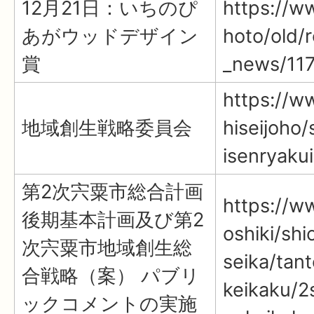
12月21日：いちのぴ
https://ww
あがウッドデザイン
hoto/old/
賞
_news/117
https://ww
地域創生戦略委員会
hiseijoho/
isenryakui
第2次宍粟市総合計画
https://ww
後期基本計画及び第2
oshiki/shi
次宍粟市地域創生総
seika/tan
合戦略（案） パブリ
keikaku/2
ックコメントの実施