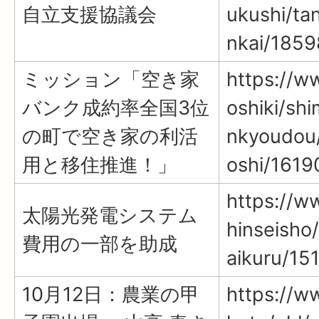
自立支援協議会
ukushi/tan
nkai/1859
ミッション「空き家
https://ww
バンク成約率全国3位
oshiki/shi
の町で空き家の利活
nkyoudou/
用と移住推進！」
oshi/1619
https://ww
太陽光発電システム
hinseisho
費用の一部を助成
aikuru/15
10月12日：農業の甲
https://ww