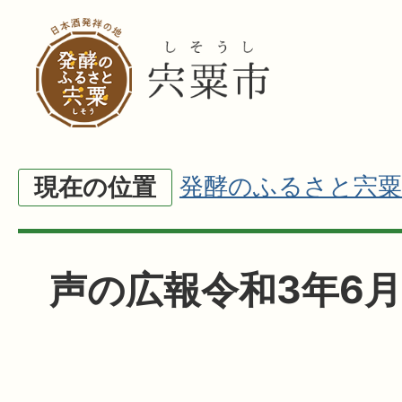
発酵のふるさと宍粟
現在の位置
声の広報令和3年6