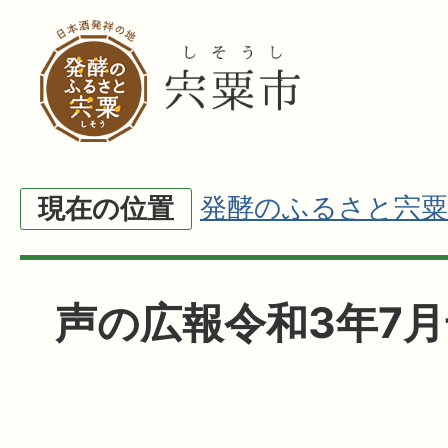
発酵のふるさと宍粟
現在の位置
声の広報令和3年7月