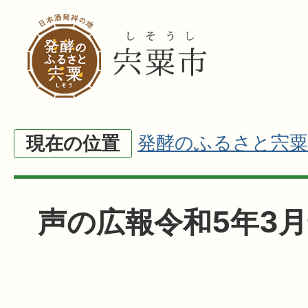
発酵のふるさと宍粟
現在の位置
声の広報令和5年3