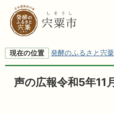
発酵のふるさと宍粟
現在の位置
声の広報令和5年11