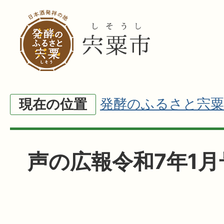
発酵のふるさと宍粟
現在の位置
声の広報令和7年1月