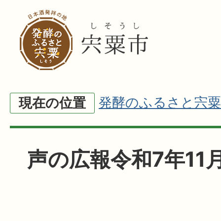
発酵のふるさと宍粟
現在の位置
声の広報令和7年11