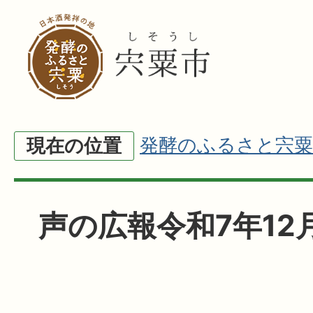
発酵のふるさと宍粟
現在の位置
声の広報令和7年12