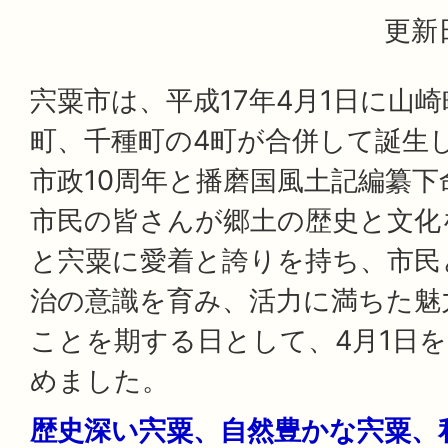
更新日
宍粟市は、平成17年4月1日に山
町、千種町の4町が合併して誕生
市政10周年と播磨国風土記編纂下命
市民の皆さんが郷土の歴史と文化
と宍粟に愛着と誇りを持ち、市民
治の意識を育み、活力に満ちた魅
ことを期する日として、4月1日
めました。
歴史深い宍粟、自然豊かな宍粟、