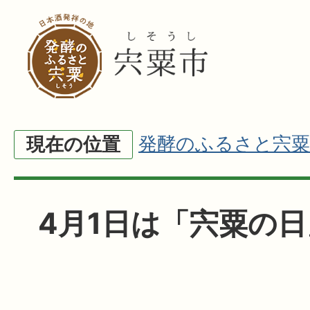
発酵のふるさと宍粟
現在の位置
4月1日は「宍粟の日