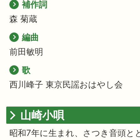
補作詞
森 菊蔵
編曲
前田敏明
歌
西川峰子 東京民謡おはやし会
山崎小唄
昭和7年に生まれ、さつき音頭とと