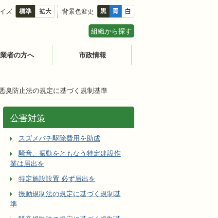
イズ
背景色変更
組織から探す
業者の方へ
市政情報
悪臭防止法の規定に基づく規制基準
公害対策
スズメバチ駆除費用を助成
騒音、振動をともなう特定建設作
業は届出を
特定施設設置 必ず届出を
振動規制法の規定に基づく規制基
準