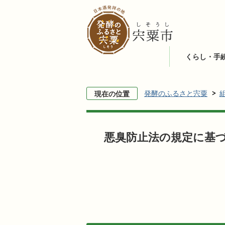
くらし・手
発酵のふるさと宍粟
現在の位置
悪臭防止法の規定に基